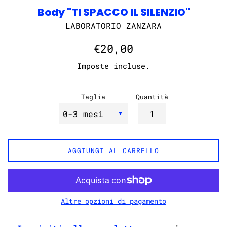
Body "TI SPACCO IL SILENZIO"
LABORATORIO ZANZARA
Prezzo
€20,00
di
Imposte incluse.
listino
Taglia
Quantità
AGGIUNGI AL CARRELLO
Altre opzioni di pagamento