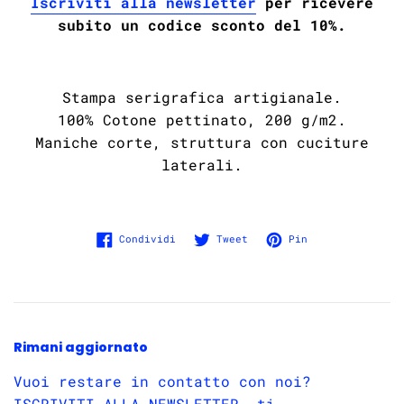
Iscriviti alla newsletter
per ricevere
subito un codice sconto del 10%.
Stampa serigrafica artigianale.
100% Cotone pettinato, 200 g/m2.
Maniche corte, struttura con cuciture
laterali.
Condividi su Facebook
Twitta su Twitter
Pinna su Pinter
Condividi
Tweet
Pin
Rimani aggiornato
Vuoi restare in contatto con noi?
ISCRIVITI ALLA NEWSLETTER, ti