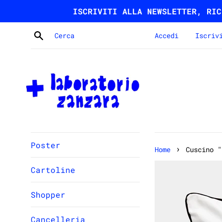
Vai
ISCRIVITI ALLA NEWSLETTER, RIC
direttamente
ai
Cerca
Accedi
Iscriv
contenuti
Poster
›
Home
Cuscino "
Cartoline
Shopper
Cancelleria