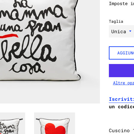
Imposte i
listino
Taglia
AGGIUN
Altre op
Iscrivit
un codic
Cuscino 