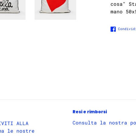
cosa" St
mano
50x
Condivid
Resi e rimborsi
Consulta la nostra p
IVITI ALLA
ma le nostre