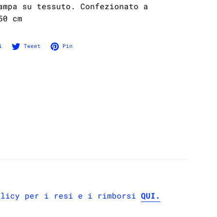
ampa su tessuto. Confezionato a
50 cm
Condividi su Facebook
Twitta su Twitter
Pinna su Pinterest
i
Tweet
Pin
olicy per i resi e i rimborsi
QUI.