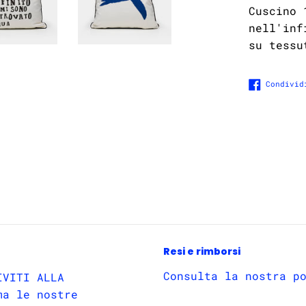
Cuscino 
nell'inf
su tessu
Condivid
Resi e rimborsi
Consulta la nostra p
IVITI ALLA
ma le nostre