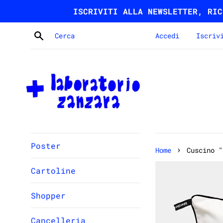
Vai
ISCRIVITI ALLA NEWSLETTER, RIC
direttamente
ai
Cerca
Accedi
Iscriv
contenuti
Poster
›
Home
Cuscino "
Cartoline
Shopper
Cancelleria