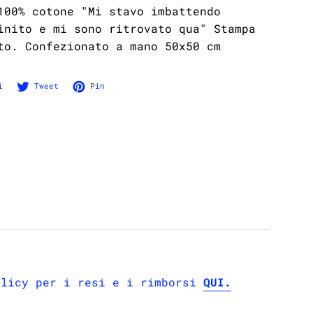
100% cotone "Mi stavo imbattendo
inito e mi sono ritrovato qua" Stampa
to. Confezionato a mano
50x50 cm
Condividi su Facebook
Twitta su Twitter
Pinna su Pinterest
i
Tweet
Pin
olicy per i resi e i rimborsi
QUI.