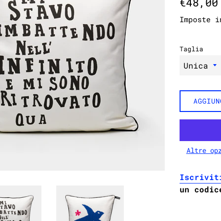
€48,00
di
Imposte i
listino
Taglia
AGGIUN
Altre op
Iscrivit
un codic