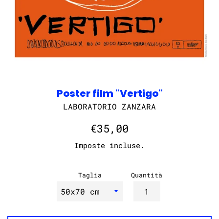
Poster film "Vertigo"
LABORATORIO ZANZARA
Prezzo
€35,00
di
Imposte incluse.
listino
Taglia
Quantità