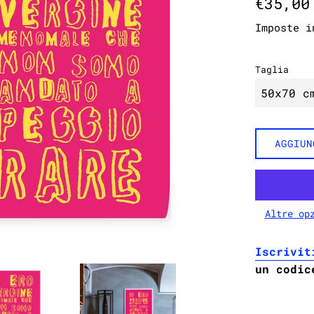
€35,00
di
Imposte i
listino
Taglia
AGGIUN
Altre op
Iscrivit
un codic