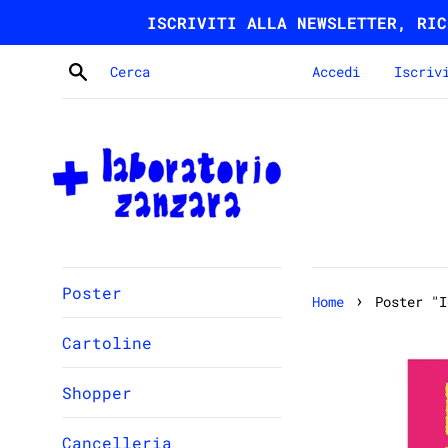
Vai
ISCRIVITI ALLA NEWSLETTER, RIC
direttamente
ai
Cerca
Accedi
Iscriv
contenuti
Poster
›
Home
Poster "I
Cartoline
Shopper
Cancelleria