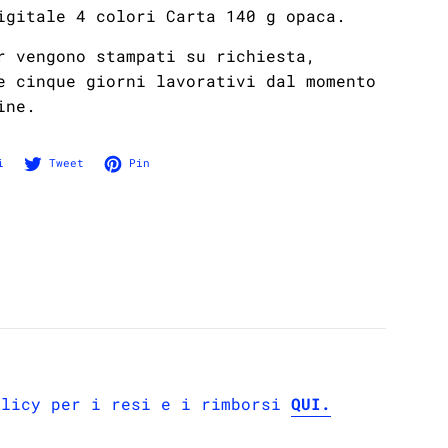
igitale 4 colori
Carta 140 g opaca.
r vengono stampati su richiesta,
e cinque giorni lavorativi dal momento
ine.
Condividi su Facebook
Twitta su Twitter
Pinna su Pinterest
i
Tweet
Pin
olicy per i resi e i rimborsi
QUI.