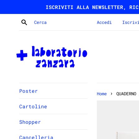
Vai
ISCRIVITI ALLA NEWSLETTER, RIC
direttamente
ai
Cerca
Accedi
Iscriv
contenuti
Poster
›
Home
QUADERNO 
Cartoline
Shopper
Cancelleria