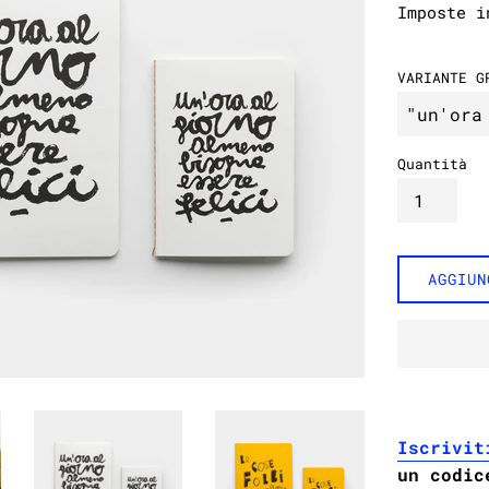
Imposte i
listino
VARIANTE G
Quantità
AGGIUN
Iscrivit
un codic