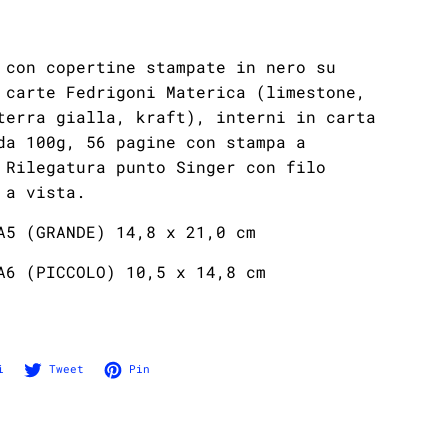
 con copertine stampate in nero su
 carte Fedrigoni Materica (limestone,
terra gialla, kraft), interni in carta
da 100g, 56 pagine con stampa a
 Rilegatura punto Singer con filo
 a vista.
 A5 (GRANDE)
14,8 x 21,0 cm
A6 (PICCOLO)
10,5 x 14,8 cm
Condividi su Facebook
Twitta su Twitter
Pinna su Pinterest
i
Tweet
Pin