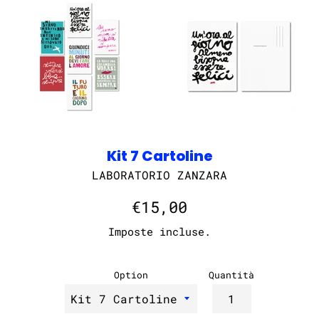
Kit 7 Cartoline
LABORATORIO ZANZARA
Prezzo
€15,00
di
Imposte incluse.
listino
Option
Quantità