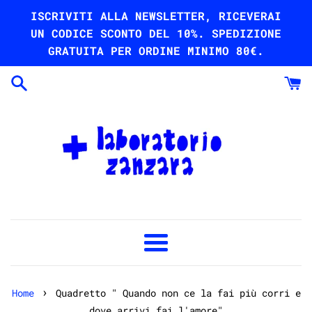
Vai
ISCRIVITI ALLA NEWSLETTER, RICEVERAI
direttamente
UN CODICE SCONTO DEL 10%. SPEDIZIONE
ai
GRATUITA PER ORDINE MINIMO 80€.
contenuti
Menu
›
Home
Quadretto " Quando non ce la fai più corri e
dove arrivi fai l'amore"